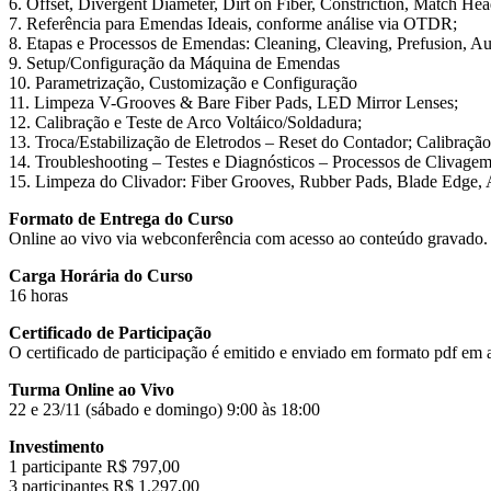
6. Offset, Divergent Diameter, Dirt on Fiber, Constriction, Match Hea
7. Referência para Emendas Ideais, conforme análise via OTDR;
8. Etapas e Processos de Emendas: Cleaning, Cleaving, Prefusion, Au
9. Setup/Configuração da Máquina de Emendas
10. Parametrização, Customização e Configuração
11. Limpeza V-Grooves & Bare Fiber Pads, LED Mirror Lenses;
12. Calibração e Teste de Arco Voltáico/Soldadura;
13. Troca/Estabilização de Eletrodos – Reset do Contador; Calibraçã
14. Troubleshooting – Testes e Diagnósticos – Processos de Clivagem
15. Limpeza do Clivador: Fiber Grooves, Rubber Pads, Blade Edge, 
Formato de Entrega do Curso
Online ao vivo via webconferência com acesso ao conteúdo gravado.
Carga Horária do Curso
16 horas
Certificado de Participação
O certificado de participação é emitido e enviado em formato pdf em a
Turma Online ao Vivo
22 e 23/11 (sábado e domingo) 9:00 às 18:00
Investimento
1 participante R$ 797,00
3 participantes R$ 1.297,00