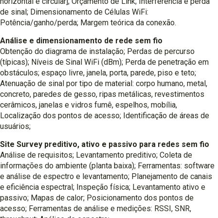
horizontal e circular]; Orçamento de Link; Interferência e perda
de sinal; Dimensionamento de Células WiFi:
Potência/ganho/perda; Margem teórica da conexão.
Análise e dimensionamento de rede sem fio
Obtenção do diagrama de instalação; Perdas de percurso
(típicas); Níveis de Sinal WiFi (dBm); Perda de penetração em
obstáculos; espaço livre, janela, porta, parede, piso e teto;
Atenuação de sinal por tipo de material: corpo humano, metal,
concreto, paredes de gesso, ripas metálicas, revestimentos
cerâmicos, janelas e vidros fumê, espelhos, mobília,
Localização dos pontos de acesso; Identificação de áreas de
usuários;
Site Survey preditivo, ativo e passivo para redes sem fio
Análise de requisitos; Levantamento preditivo; Coleta de
informações do ambiente (planta baixa); Ferramentas: software
e análise de espectro e levantamento; Planejamento de canais
e eficiência espectral; Inspeção física; Levantamento ativo e
passivo; Mapas de calor; Posicionamento dos pontos de
acesso; Ferramentas de análise e medições: RSSI, SNR,