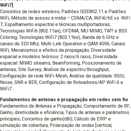
WiFi7]
Conceitos de redes wireless; Padrões IEEE802.11 e Padrões
WiFi; Método de acesso à mídia – CSMA/CA; WiFi6/6E vs. WiFi
7; Espalhamento espectral e técnicas multiportadoras;
Tecnologias WiFi6 (802.11ax), OFDMA, MU-MIMO, TWT e BSS
Coloring; Tecnologias WiFi7 (802.11be), Banda de 6 GHz e
canais de 320 Mhz, Multi-Link Operation e QAM 4096; Canais
WiFi; Mecanismos e efeitos da propagação; Diversidade
espacial e modelos teóricos: 2 raios/6 raios; Diversidade
espacial: MIMO streams; Beamforming; Posicionamento de
antenas; Site Survey; Análise de espectro/throughput;
Configuração de rede WiFi-Mesh; Análise de qualidade: RSSI,
Noise, SNR e BER; Configuração de Roteadores/AP WiFi 6 e
WiFi7.
Fundamentos de antenas e propagação em redes sem fio
Fundamentos de Antenas e Propagação; Comportamento de RF;
Ganho, diretividade e eficiência; Tipos de antenas e parâmetros
principais; Conceitos de ganho(dBi); Cálculo de EIRP e
simulação de cobertura; Polarização de ondas [vertical,